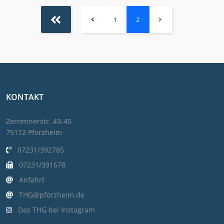
1
2
KONTAKT
Zerrennerstr. 43-45
75172 Pforzheim
07231/392785
07231/391678
Anfahrt
THG@pforzheim.de
Das THG bei Instagram