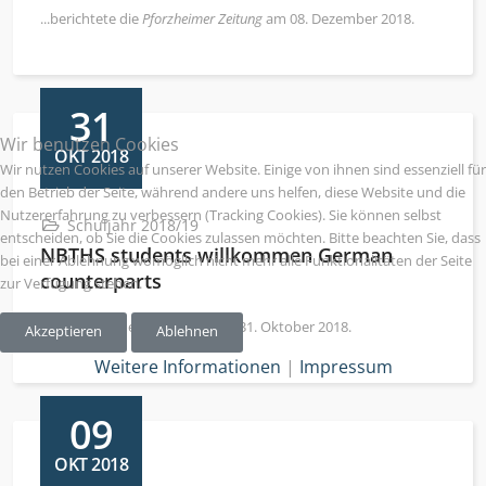
...berichtete die
Pforzheimer Zeitung
am 08. Dezember 2018.
31
Wir benutzen Cookies
OKT 2018
Wir nutzen Cookies auf unserer Website. Einige von ihnen sind essenziell für
den Betrieb der Seite, während andere uns helfen, diese Website und die
Nutzererfahrung zu verbessern (Tracking Cookies). Sie können selbst
Schuljahr 2018/19
entscheiden, ob Sie die Cookies zulassen möchten. Bitte beachten Sie, dass
NBTHS students willkommen German
bei einer Ablehnung womöglich nicht mehr alle Funktionalitäten der Seite
counterparts
zur Verfügung stehen.
...berichtete der
Sentinel NS
am 31. Oktober 2018.
Akzeptieren
Ablehnen
Weitere Informationen
|
Impressum
09
OKT 2018