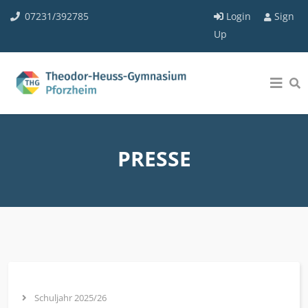
07231/392785
Login
Sign
Up
PRESSE
Schuljahr 2025/26