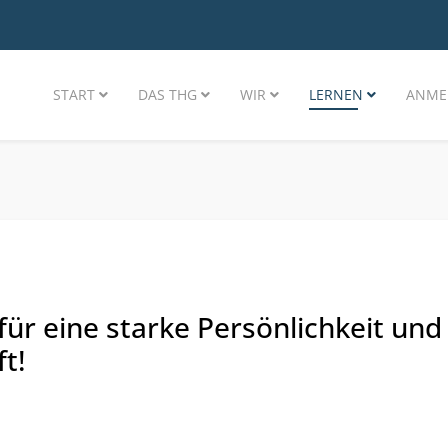
START
DAS THG
WIR
LERNEN
ANME
 für eine starke Persönlichkeit und
t!