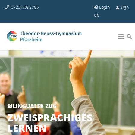
07231/392785
Login
Sign
Up
BILINGUALER ZUG
ZWEISPRACHIGES
LERNEN