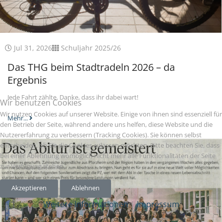
Jul 31, 2026
Schuljahr 2025/26
Das THG beim Stadtradeln 2026 – da
Ergebnis
Jede Fahrt zählte. Danke, dass ihr dabei wart!
Wir benutzen Cookies
Wir nutzen Cookies auf unserer Website. Einige von ihnen sind essenziell für
Mehr...
den Betrieb der Seite, während andere uns helfen, diese Website und die
Nutzererfahrung zu verbessern (Tracking Cookies). Sie können selbst
entscheiden, ob Sie die Cookies zulassen möchten. Bitte beachten Sie, dass
bei einer Ablehnung womöglich nicht mehr alle Funktionalitäten der Seite
zur Verfügung stehen.
Akzeptieren
Ablehnen
Weitere Informationen
|
Impressum