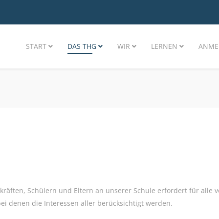
START
DAS THG
WIR
LERNEN
ANME
kräften, Schülern und Eltern an unserer Schule erfordert für alle 
ei denen die Interessen aller berücksichtigt werden.