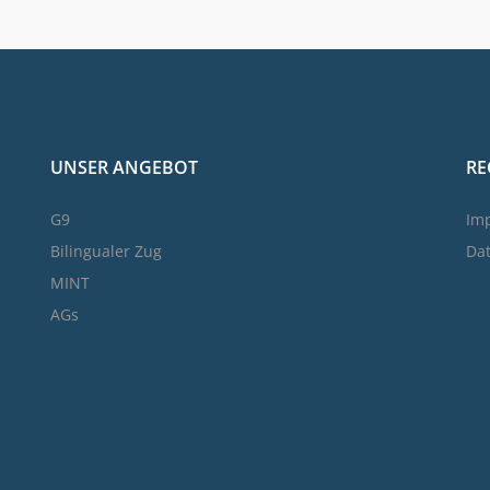
UNSER ANGEBOT
RE
G9
Im
Bilingualer Zug
Da
MINT
AGs