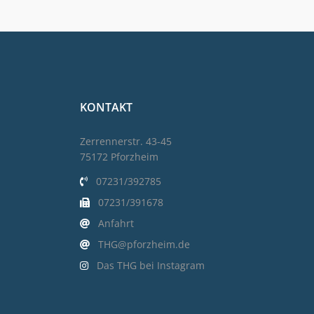
KONTAKT
Zerrennerstr. 43-45
75172 Pforzheim
07231/392785
07231/391678
Anfahrt
THG@pforzheim.de
Das THG bei Instagram