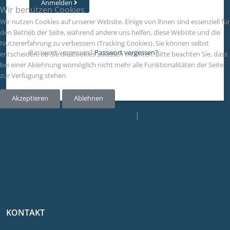
Anmelden
Wir benutzen Cookies
Wir nutzen Cookies auf unserer Website. Einige von ihnen sind essenziell für
den Betrieb der Seite, während andere uns helfen, diese Website und die
Nutzererfahrung zu verbessern (Tracking Cookies). Sie können selbst
Passwort vergessen?
Passwort vergessen?
entscheiden, ob Sie die Cookies zulassen möchten. Bitte beachten Sie, dass
bei einer Ablehnung womöglich nicht mehr alle Funktionalitäten der Seite
zur Verfügung stehen.
Akzeptieren
Ablehnen
Weitere Informationen
|
Impressum
KONTAKT