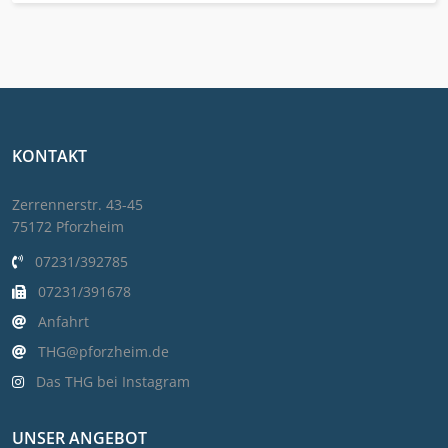
KONTAKT
Zerrennerstr. 43-45
75172 Pforzheim
07231/392785
07231/391678
Anfahrt
THG@pforzheim.de
Das THG bei Instagram
UNSER ANGEBOT