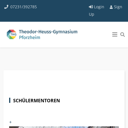
07231/392785
Login
Sign
Up
SCHÜLERMENTOREN
+