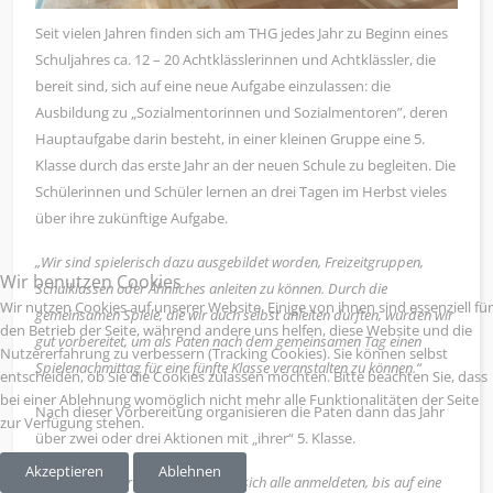
Seit vielen Jahren finden sich am THG jedes Jahr zu Beginn eines
Schuljahres ca. 12 – 20 Achtklässlerinnen und Achtklässler, die
bereit sind, sich auf eine neue Aufgabe einzulassen: die
Ausbildung zu „Sozialmentorinnen und Sozialmentoren”, deren
Hauptaufgabe darin besteht, in einer kleinen Gruppe eine 5.
Klasse durch das erste Jahr an der neuen Schule zu begleiten. Die
Schülerinnen und Schüler lernen an drei Tagen im Herbst vieles
über ihre zukünftige Aufgabe.
„Wir sind spielerisch dazu ausgebildet worden, Freizeitgruppen,
Wir benutzen Cookies
Schulklassen oder Ähnliches anleiten zu können. Durch die
Wir nutzen Cookies auf unserer Website. Einige von ihnen sind essenziell für
gemeinsamen Spiele, die wir auch selbst anleiten durften, wurden wir
den Betrieb der Seite, während andere uns helfen, diese Website und die
gut vorbereitet, um als Paten nach dem gemeinsamen Tag einen
Nutzererfahrung zu verbessern (Tracking Cookies). Sie können selbst
Spielenachmittag für eine fünfte Klasse veranstalten zu können.“
entscheiden, ob Sie die Cookies zulassen möchten. Bitte beachten Sie, dass
bei einer Ablehnung womöglich nicht mehr alle Funktionalitäten der Seite
Nach dieser Vorbereitung organisieren die Paten dann das Jahr
zur Verfügung stehen.
über zwei oder drei Aktionen mit „ihrer“ 5. Klasse.
Akzeptieren
Ablehnen
„Wir waren sehr überrascht, dass sich alle anmeldeten, bis auf eine