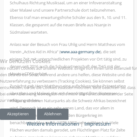
Schulhaus Richtung Musiksaal, um an einer Infoveranstaltung
über Malawi und unsere Partnerschule dort teilzunehmen.
Ebenso traf man erwartungsfrohe Schüler aus den 9., 10. und 11.
Klassen, die gespannt auf die neuen Briefe aus Nsanje in
Südmalawi warteten.
Anlass war der Besuch von Frau Uhlig und Herrn Mattheus vom
Verein „Active Aid in Africa“ (
www.aaa-germany.de
), die seit
einiger Zeit mit unterschiedlichen Projekten vor Ort tätig sind, zu
Wir benutzen Cookies
denen seit 2016 auch die Schulpartnerschaft des THG mit der
Wir nutzen Cookies auf unserer Website. Einige von ihnen sind essenziell für
Mpatsa CDSS gehört.
den Betrieb der Seite, während andere uns helfen, diese Website und die
Nutzererfahrung zu verbessern (Tracking Cookies). Sie können selbst
Zunächst gab Herr Mattheus eine aufschlussreiche Präsentation
entscheiden, ob Sie die Cookies zulassen möchten. Bitte beachten Sie, dass
über das Land Malawi, das mit dem drittgrößten Binnensee
bei einer Ablehnung womöglich nicht mehr alle Funktionalitäten der Seite
zur Verfügung stehen.
Afrikas und seinen Naturparks als die Schweiz Afrikas bezeichnet
wird. Dennoch ist es ein sehr armes Land, das vor allem in
Akzeptieren
Ablehnen
seinem südlichsten Zipfel durch den Bürgerkrieg im
benachbarten Mosambik (1975-1992) sehr gelitten hat. Viele
Weitere Informationen
|
Impressum
Flächen wurden damals gerodet, um Flüchtlingen Platz für Zelte