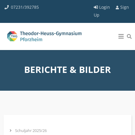
07231/392785
Login
Sign
Up
BERICHTE & BILDER
Schuljahr 2025/26