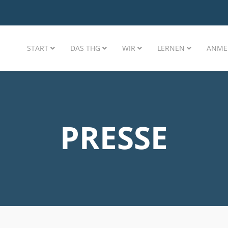
START
DAS THG
WIR
LERNEN
ANME
PRESSE