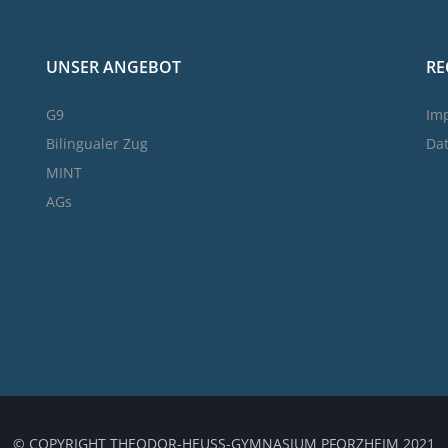
UNSER ANGEBOT
RE
G9
Im
Bilingualer Zug
Da
MINT
AGs
© COPYRIGHT THEODOR-HEUSS-GYMNASIUM PFORZHEIM 2021