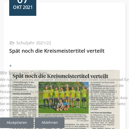
OKT 2021
Schuljahr 2021/22
Spät noch die Kreismeistertitel verteilt
+
Wir benutzen Cookies
Wir nutzen Cookies auf unserer Website. Einige von ihnen sind essenziell für
den Betrieb der Seite, während andere uns helfen, diese Website und die
Nutzererfahrung zu verbessern (Tracking Cookies). Sie können selbst
entscheiden, ob Sie die Cookies zulassen möchten. Bitte beachten Sie, dass
bei einer Ablehnung womöglich nicht mehr alle Funktionalitäten der Seite
zur Verfügung stehen.
Akzeptieren
Ablehnen