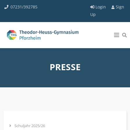
07231/392785
Login
Sign
Up
PRESSE
Schuljahr 2025/26