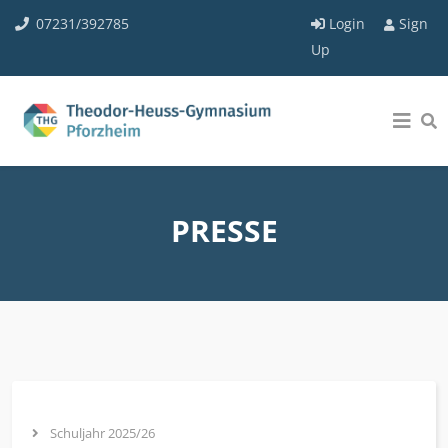
07231/392785
Login
Sign
Up
PRESSE
Schuljahr 2025/26