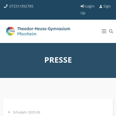
07231/392785
Login
Sign
Up
PRESSE
Schuljahr 2025/26