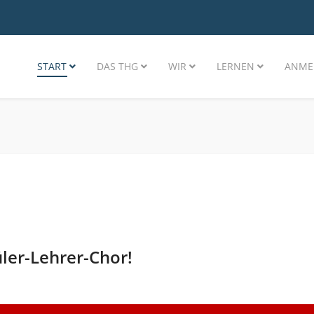
START
DAS THG
WIR
LERNEN
ANME
ler-Lehrer-Chor!