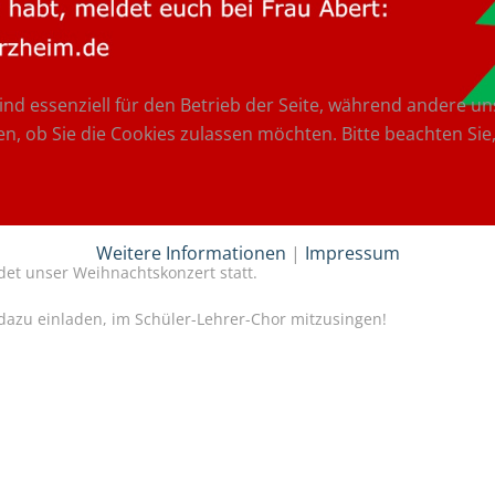
ind essenziell für den Betrieb der Seite, während andere u
en, ob Sie die Cookies zulassen möchten. Bitte beachten Si
Weitere Informationen
|
Impressum
det unser Weihnachtskonzert statt.
dazu einladen, im Schüler-Lehrer-Chor mitzusingen!