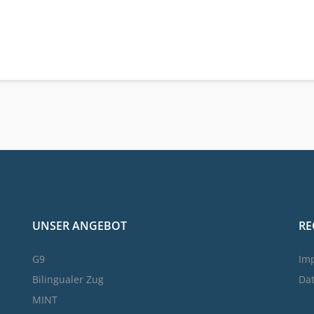
6
UNSER ANGEBOT
RE
G9
Im
Bilingualer Zug
Da
MINT