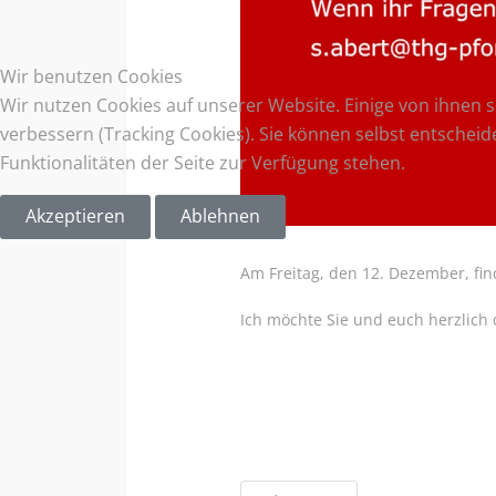
Wir benutzen Cookies
Wir nutzen Cookies auf unserer Website. Einige von ihnen s
verbessern (Tracking Cookies). Sie können selbst entscheid
Funktionalitäten der Seite zur Verfügung stehen.
Akzeptieren
Ablehnen
Am Freitag, den 12. Dezember, fin
Ich möchte Sie und euch herzlich 