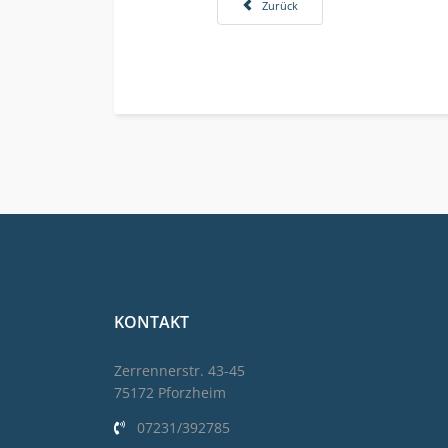
Vorheriger Beitrag: Inspiration Day 202
Zurück
KONTAKT
Zerrennerstr. 43-45
75172 Pforzheim
07231/392785