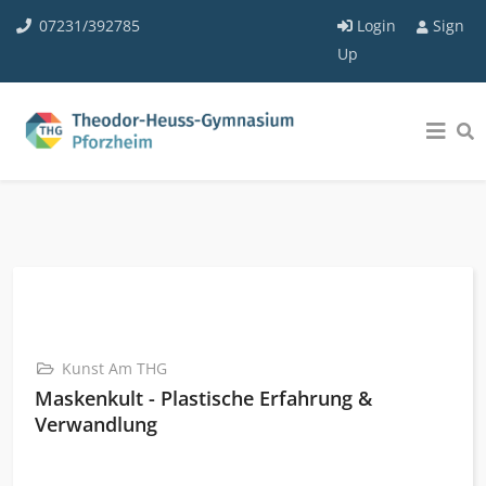
07231/392785
Login
Sign
Up
Kunst Am THG
Maskenkult - Plastische Erfahrung &
Verwandlung