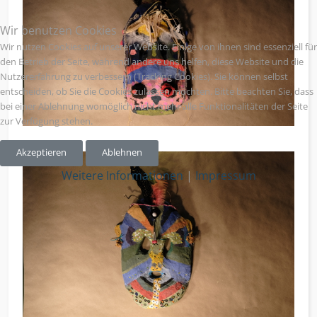
Wir benutzen Cookies
Wir nutzen Cookies auf unserer Website. Einige von ihnen sind essenziell für
den Betrieb der Seite, während andere uns helfen, diese Website und die
Nutzererfahrung zu verbessern (Tracking Cookies). Sie können selbst
entscheiden, ob Sie die Cookies zulassen möchten. Bitte beachten Sie, dass
bei einer Ablehnung womöglich nicht mehr alle Funktionalitäten der Seite
zur Verfügung stehen.
+
Akzeptieren
Ablehnen
Weitere Informationen
|
Impressum