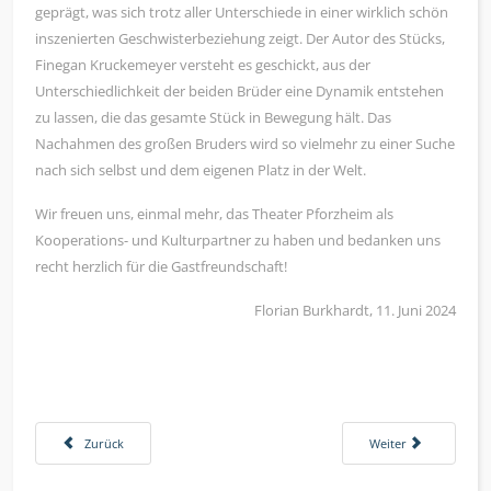
geprägt, was sich trotz aller Unterschiede in einer wirklich schön
inszenierten Geschwisterbeziehung zeigt. Der Autor des Stücks,
Finegan Kruckemeyer versteht es geschickt, aus der
Unterschiedlichkeit der beiden Brüder eine Dynamik entstehen
zu lassen, die das gesamte Stück in Bewegung hält. Das
Nachahmen des großen Bruders wird so vielmehr zu einer Suche
nach sich selbst und dem eigenen Platz in der Welt.
Wir freuen uns, einmal mehr, das Theater Pforzheim als
Kooperations- und Kulturpartner zu haben und bedanken uns
recht herzlich für die Gastfreundschaft!
Florian Burkhardt, 11. Juni 2024
Vorheriger Beitrag: Was bedeutet Demokratie für dich?
Nächster Beitrag: Jug
Zurück
Weiter