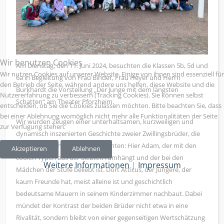
Wir benutzen Cookies
Am Dienstag, den 11. Juni 2024, besuchten die Klassen 5b, 5d und
Wir nutzen Cookies auf unserer Website. Einige von ihnen sind essenziell für
6a in Begleitung von Frau Binder, Frau Heyer und Herrn
den Betrieb der Seite, während andere uns helfen, diese Website und die
Burkhardt die Vorstellung „Der Junge mit dem längsten
Nutzererfahrung zu verbessern (Tracking Cookies). Sie können selbst
Schatten“ am Theater Pforzheim.
entscheiden, ob Sie die Cookies zulassen möchten. Bitte beachten Sie, dass
bei einer Ablehnung womöglich nicht mehr alle Funktionalitäten der Seite
Wir wurden Zeugen einer unterhaltsamen, kurzweiligen und
zur Verfügung stehen.
dynamisch inszenierten Geschichte zweier Zwillingsbrüder, die
unterschiedlicher nicht sein könnten: Hier Adam, der mit den
Akzeptieren
Ablehnen
coolen Typen aus der Siebten rumhängt und der bei den
Weitere Informationen
|
Impressum
Mädchen der Stufe beliebt ist. Dort Atticus, der Jüngere, der
kaum Freunde hat, meist alleine ist und geschichtlich
bedeutsame Mauern in seinem Kinderzimmer nachbaut. Dabei
mündet der Kontrast der beiden Brüder nicht etwa in eine
Rivalität, sondern bleibt von einer gegenseitigen Wertschätzung