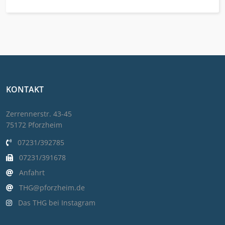
KONTAKT
Zerrennerstr. 43-45
75172 Pforzheim
07231/392785
07231/391678
Anfahrt
THG@pforzheim.de
Das THG bei Instagram