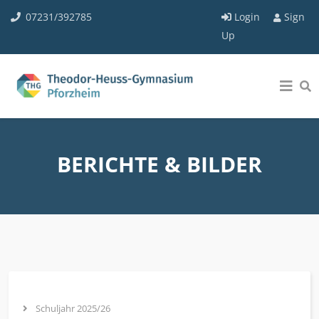
07231/392785
Login
Sign
Up
BERICHTE & BILDER
Schuljahr 2025/26