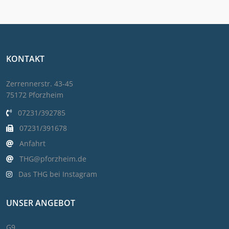
KONTAKT
Zerrennerstr. 43-45
75172 Pforzheim
07231/392785
07231/391678
Anfahrt
THG@pforzheim.de
Das THG bei Instagram
UNSER ANGEBOT
G9