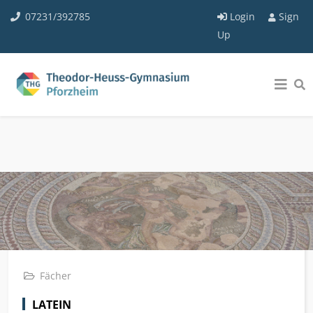
07231/392785
Login
Sign
Up
Fächer
LATEIN