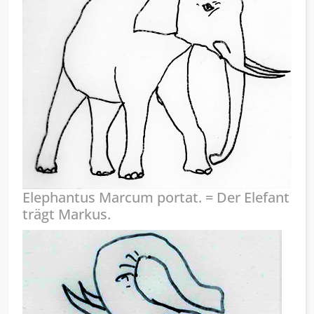
Elephantus Marcum portat. = Der Elefant
trägt Markus.