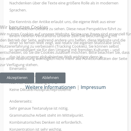
Nachdenken über die Texte eine größere Rolle als in modernen
Sprachen.
Die Kenntnis der Antike erlaubt uns, die eigene Welt aus einer
Wir benutzen Cookies
beträchtlichen Distanz zu sehen. Diese neue Perspektive führt zu
Wir nutzen Cookies auf unserer Website. Einige von ihnen sind essenziell für
einem tieferen Verständnis unserer Zeit. Die Beschäftigung mit
den Betrieb der Seite, während andere uns helfen, diese Website und die
einer so fernen Welt zeigt, wie relativ die eigenen Maßstäbe sind;
Nutzererfahrung zu verbessern (Tracking Cookies). Sie können selbst
so sensibilisiert sie für den Umgang mit fremden Kulturen – und
entscheiden, ob Sie die Cookies zulassen möchten. Bitte beachten Sie, dass
das ist in unserer globalisierten Welt wichtiger denn je...
bei einer Ablehnung womöglich nicht mehr alle Funktionalitäten der Seite
zur Verfügung stehen.
Einerseits:
Unterrichtssprache ist Deutsch
Akzeptieren
Ablehnen
Nur Her-Übersetzung L ➔ D
Weitere Informationen
|
Impressum
Keine Diktate/Ausspracheprobleme
Andererseits:
Sehr genaue Textanalyse ist nötig.
Grammatische Arbeit steht im Mittelpunkt.
Kombinatorisches Denken ist erforderlich.
Konzentration ist sehr wichtig.