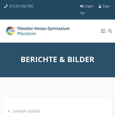
07231/392785
Login
Sign
Up
BERICHTE & BILDER
Schuljahr 2025/26