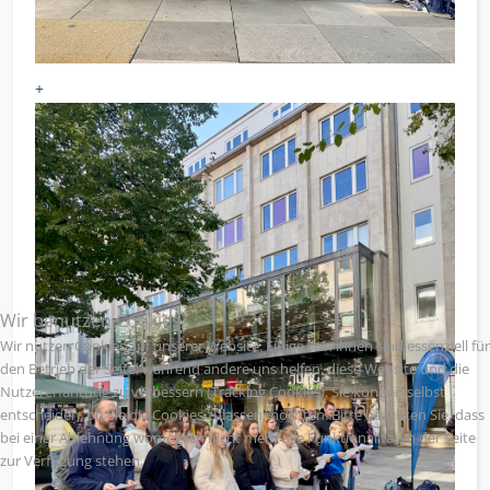
+
Wir benutzen Cookies
Wir nutzen Cookies auf unserer Website. Einige von ihnen sind essenziell für
den Betrieb der Seite, während andere uns helfen, diese Website und die
Nutzererfahrung zu verbessern (Tracking Cookies). Sie können selbst
entscheiden, ob Sie die Cookies zulassen möchten. Bitte beachten Sie, dass
bei einer Ablehnung womöglich nicht mehr alle Funktionalitäten der Seite
zur Verfügung stehen.