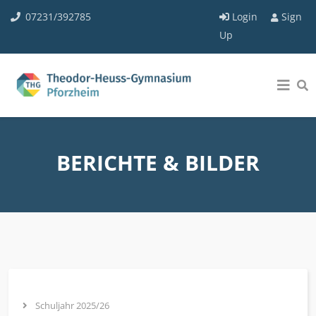
07231/392785
Login
Sign
Up
BERICHTE & BILDER
Schuljahr 2025/26