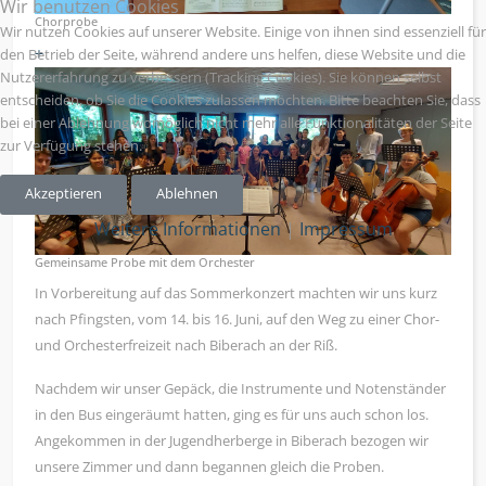
Wir benutzen Cookies
Chorprobe
Wir nutzen Cookies auf unserer Website. Einige von ihnen sind essenziell für
+
den Betrieb der Seite, während andere uns helfen, diese Website und die
Nutzererfahrung zu verbessern (Tracking Cookies). Sie können selbst
entscheiden, ob Sie die Cookies zulassen möchten. Bitte beachten Sie, dass
bei einer Ablehnung womöglich nicht mehr alle Funktionalitäten der Seite
zur Verfügung stehen.
Akzeptieren
Ablehnen
Weitere Informationen
|
Impressum
Gemeinsame Probe mit dem Orchester
In Vorbereitung auf das Sommerkonzert machten wir uns kurz
nach Pfingsten, vom 14. bis 16. Juni, auf den Weg zu einer Chor-
und Orchesterfreizeit nach Biberach an der Riß.
Nachdem wir unser Gepäck, die Instrumente und Notenständer
in den Bus eingeräumt hatten, ging es für uns auch schon los.
Angekommen in der Jugendherberge in Biberach bezogen wir
unsere Zimmer und dann begannen gleich die Proben.