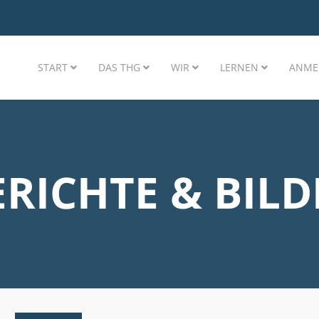
START
DAS THG
WIR
LERNEN
ANME
ERICHTE & BILD