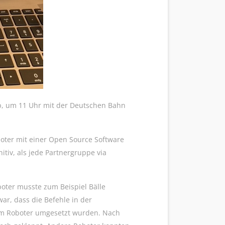
 7b, um 11 Uhr mit der Deutschen Bahn
boter mit einer Open Source Software
tiv, als jede Partnergruppe via
oter musste zum Beispiel Bälle
ar, dass die Befehle in der
vom Roboter umgesetzt wurden. Nach