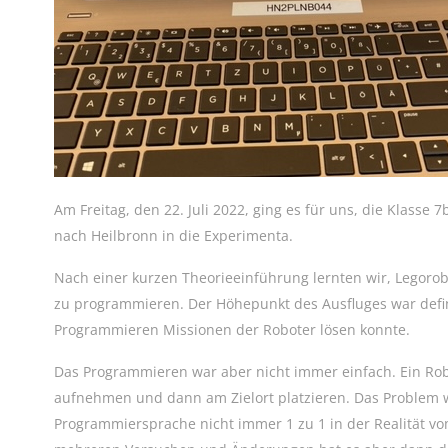
Am Freitag, den 22. Juli 2022, ging es für uns, die Klasse
nach Heilbronn in die Experimenta.
Nach einer kurzen Theorieeinführung lernten wir, Legoro
zu programmieren. Der Höhepunkt des Ausfluges war defini
Programmieren Missionen der Roboter lösen konnte.
Das Programmieren war aber nicht immer einfach. Ein Rob
aufnehmen und dann am Zielort platzieren. Das Problem w
Programmiersprache nicht immer 1 zu 1 in der Realität 