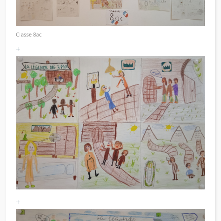
Classe 8ac
+
+