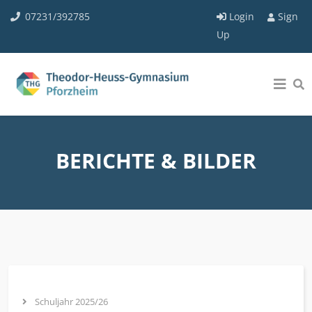
07231/392785
Login
Sign
Up
BERICHTE & BILDER
Schuljahr 2025/26