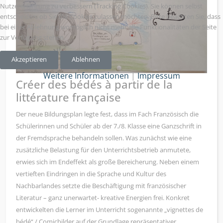
Nutzererfahrung zu verbessern (Tracking Cookies). Sie können selbst
entscheiden, ob Sie die Cookies zulassen möchten. Bitte beachten Sie, dass
bei einer Ablehnung womöglich nicht mehr alle Funktionalitäten der Seite
zur Verfügung stehen.
Akzeptieren
Ablehnen
Weitere Informationen
|
Impressum
Créer des bédés à partir de la
littérature française
Der neue Bildungsplan legte fest, dass im Fach Französisch die
Schülerinnen und Schüler ab der 7./8. Klasse eine Ganzschrift in
der Fremdsprache behandeln sollen. Was zunächst wie eine
zusätzliche Belastung für den Unterrichtsbetrieb anmutete,
erwies sich im Endeffekt als große Bereicherung. Neben einem
vertieften Eindringen in die Sprache und Kultur des
Nachbarlandes setzte die Beschäftigung mit französischer
Literatur – ganz unerwartet- kreative Energien frei. Konkret
entwickelten die Lerner im Unterricht sogenannte „vignettes de
bédé“ / Comicbilder auf der Grundlage repräsentativer