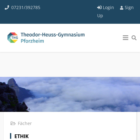
07231/392785
Login
Sign
Up
Fächer
ETHIK