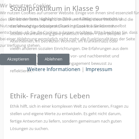
Wir benutzen Cookies
Sozialpraktikum in Klasse 9
Wir nutzen Cookies auf unserer Website. Einige von ihnen sind essenziell für
Ein besonderes Highlight im Ethik- und Religionsunterricht ist
den Betrieb der Seite, während andere uns helfen, diese Website und die
Nutzererfahrung zu verbessern (Tracking Cookies). Sie können selbst
das einwöchige Sozialpraktikum in Klasse 9. Hier könnt ihr
entscheiden, ob Sie die Cookies zulassen möchten. Bitte beachten Sie, dass
soziale Verantwortung ganz praktisch erleben – zum Beispiel in
bei einer Ablehnung womöglich nicht mehr alle Funktionalitäten der Seite
Altenheimen, im betreuten Wohnen, im Krankenhaus oder
zur Verfügung stehen.
vielen anderen sozialen Einrichtungen. Die Erfahrungen aus dem
Praktikum werden im Unterricht vor- und nachbereitet und
Akzeptieren
Ablehnen
helfen dabei, gesellschaftliches Engagement bewusst zu
Weitere Informationen
|
Impressum
reflektieren.
Ethik- Fragen fürs Leben
Ethik hilft, sich in einer komplexen Welt zu orientieren, Fragen zu
stellen und eigene Werte zu entwickeln. Es geht nicht darum,
fertige Antworten zu liefern, sondern gemeinsam nach guten
Lösungen zu suchen.