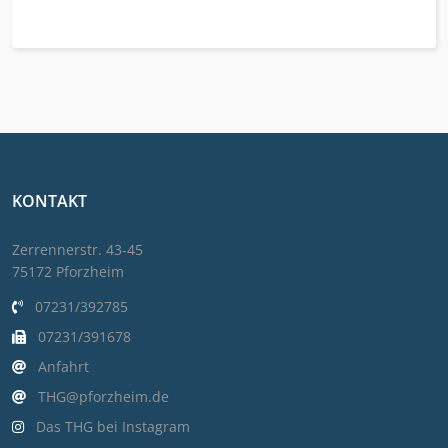
KONTAKT
Zerrennerstr. 43-45
75172 Pforzheim
07231/392785
07231/391678
Anfahrt
THG@pforzheim.de
Das THG bei Instagram