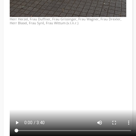
Herr Herzel, Frau Duffner, Frau Grissinger, Frau Wagner, Frau Drexler,
Herr Blasel, Frau Syré, Frau Wittum (v.l.n.r.)