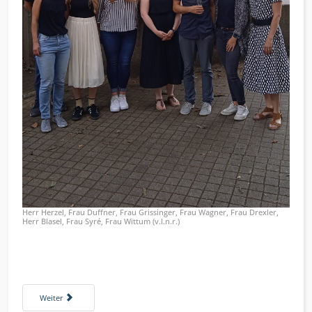
Herr Herzel, Frau Duffner, Frau Grissinger, Frau Wagner, Frau Drexler,
Herr Blasel, Frau Syré, Frau Wittum (v.l.n.r.)
Nächster Beitrag: B2W/Built to win: Rotary Club Pforzheim startet neues Pr
Weiter