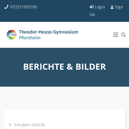
07231/392785
Login
Sign
Up
BERICHTE & BILDER
Schuljahr 2025/26