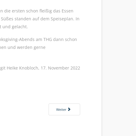
n die ersten schon fleißig das Essen
e Süßes standen auf dem Speiseplan. In
 und gelacht.
hanksgiving-Abends am THG dann schon
chen und werden gerne
rgit Heike Knobloch, 17. November 2022
THG
Nächster Beitrag: Crashkurs fürs Leben
Weiter