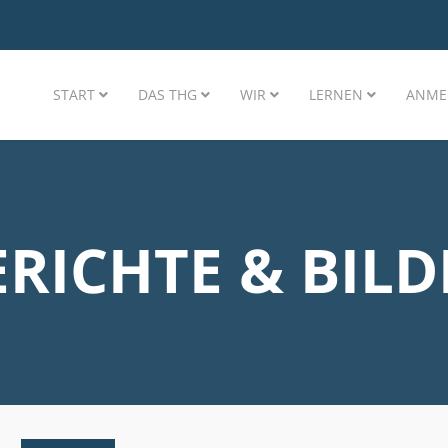
START
DAS THG
WIR
LERNEN
ANME
ERICHTE & BILD