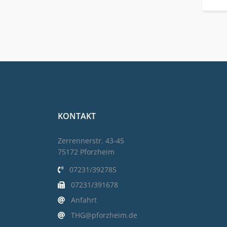
KONTAKT
Zerrennerstr. 43-45
75172 Pforzheim
07231/392785
07231/391678
Anfahrt
THG@pforzheim.de