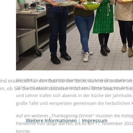
Die Idee zu einem gemeinsamen Koch- und Genussabend f
ind essenziell für den Betrieb der Seite, während andere u
2019 und wurde damals prompt am Donnerstag vor den He
en, ob Sie die Cookies zulassen möchten. Bitte beachten Si
und Lehrer trafen sich abends in der Küche der Jahnhalle
große Tafel und verspeisten gemeinsam die herbstlichen K
Auf ein weiteres „Thanksgiving-Dinner" mussten die Koll
Weitere Informationen
|
Impressum
Pandemie nun lange warten, bis es am 17. November 2022
konnte.