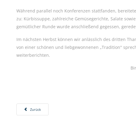
Während parallel noch Konferenzen stattfanden, bereitete
zu: Kürbissuppe, zahlreiche Gemüsegerichte, Salate sowi
gemütlicher Runde wurde anschließend gegessen, geredet
Im nächsten Herbst können wir anlässlich des dritten T
von einer schönen und liebgewonnenen „Tradition" spre
weiterberichten.
Bi
Vorheriger Beitrag: Theaterbesuch(e) der Deutsch-Leistungskurse des 
Zurück