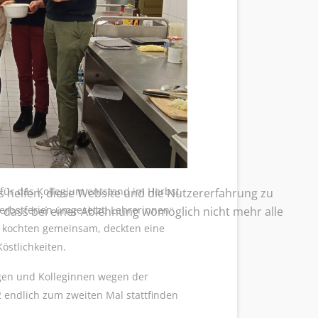
ür das Kollegium entstand im Herbst
ns helfen, diese Website und die Nutzererfahrung zu
rbstferien umgesetzt: Lehrerinnen
e, dass bei einer Ablehnung womöglich nicht mehr alle
, kochten gemeinsam, deckten eine
östlichkeiten.
egen und Kolleginnen wegen der
 endlich zum zweiten Mal stattfinden