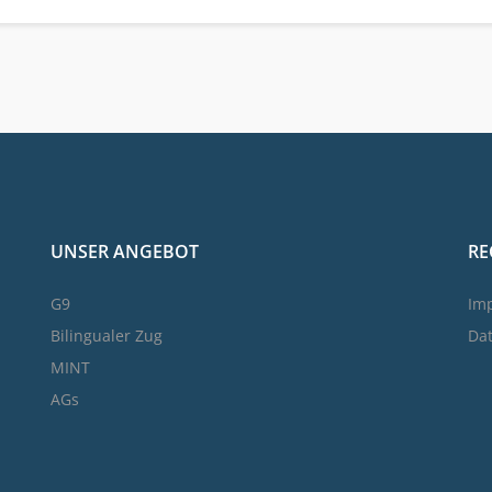
UNSER ANGEBOT
RE
G9
Im
Bilingualer Zug
Da
MINT
AGs